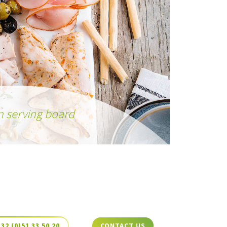
n serving board
+32 (0)51 33 50 20
CONTACT US