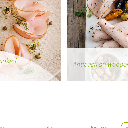
Smoked
Antipasti on woode
ws
Jobs
Recipes