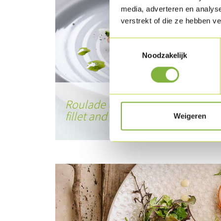
media, adverteren en analys
verstrekt of die ze hebben v
Toestemmingsselectie
Noodzakelijk
Roulade of traditionally-smoked
fillet and roasted langoustine
Weigeren