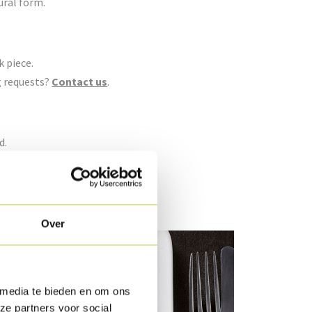
ural form.
k piece.
g requests?
Contact us
.
d.
Over
 media te bieden en om ons
ze partners voor social