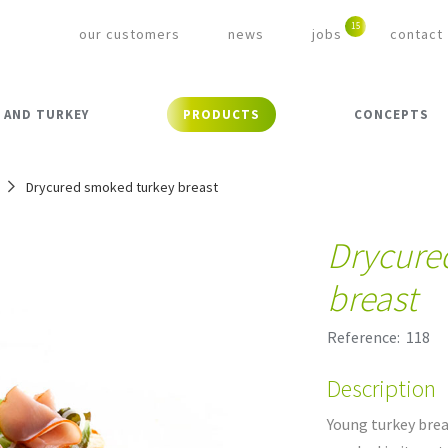
our customers
news
jobs
contact
 AND TURKEY
PRODUCTS
CONCEPTS
Drycured smoked turkey breast
Drycure
breast
Reference:
118
Description
Young turkey brea