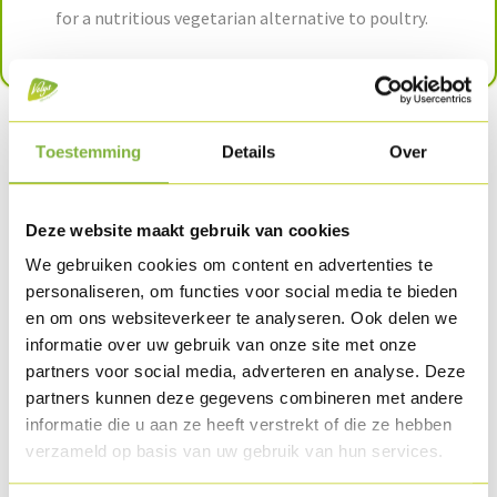
for a nutritious vegetarian alternative to poultry.
Toestemming
Details
Over
Delicious! A vegetarian
alternative to the
Deze website maakt gebruik van cookies
Chicken ham-cheese and
We gebruiken cookies om content en advertenties te
Turkey schnitzel. And
personaliseren, om functies voor social media te bieden
hardly distinguishable
en om ons websiteverkeer te analyseren. Ook delen we
from the original. Top!
informatie over uw gebruik van onze site met onze
partners voor social media, adverteren en analyse. Deze
partners kunnen deze gegevens combineren met andere
informatie die u aan ze heeft verstrekt of die ze hebben
verzameld op basis van uw gebruik van hun services.
Share this article