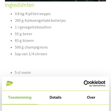
Ingrediënten
0.8 kg Kipfiletreepjes
200 g Kalkoengehaktballetjes
1 l gevogeltebouillon
55 g boter
65 g bloem
500 g champignons
Sap van 1/4 citroen
5 cl room
Peper & zout
1 groot plak bladerdeeg
1 ei
Toestemming
Details
Over
Zwarte sesamzaadjes
Enkele kervelpluksels