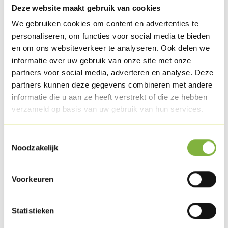
Hollandse saus
Deze website maakt gebruik van cookies
We gebruiken cookies om content en advertenties te
personaliseren, om functies voor social media te bieden
Bereiding
en om ons websiteverkeer te analyseren. Ook delen we
Snij de champignons in kwartjes en kook deze à blanc.
informatie over uw gebruik van onze site met onze
Smelt de boter, voeg er de bloem aan toe en droog deze
partners voor social media, adverteren en analyse. Deze
partners kunnen deze gegevens combineren met andere
goed. Voeg er de gevogeltebouillon aan toe, geleidelijk aan,
informatie die u aan ze heeft verstrekt of die ze hebben
tot je een mooie gladde saus bekomt. Voeg er het sap van
verzameld op basis van uw gebruik van hun services.
de champignons aan toe en laat nog eens doorkoken.
Toestemmingsselectie
Snij de Kalkoengehaktballetjes in vier.
Noodzakelijk
Voeg de Kipfiletreepjes, de Kalkoengehaktballetjes en de
champignons toe aan de saus. Kook het geheel nog eens
Voorkeuren
door en werk af met de room. Kruid af met peper en zout.
Snij het bladerdeeg in vierkantjes, wrijf de helft in met
Statistieken
losgeklopt ei en bestrooi met sesamzaadjes. De andere