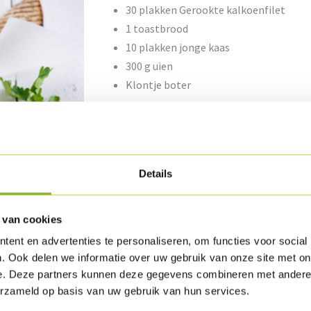
30 plakken Gerookte kalkoenfilet
1 toastbrood
10 plakken jonge kaas
300 g uien
Klontje boter
Bereiding
Reinig de uien en snij ze in halve ringen. Bak
Details
laurier aan toe. Bak verder onder deksel en l
peper en zout en haal er de tijm en de laurier u
 van cookies
Leg de boterhammen open en leg er de Geroo
ent en advertenties te personaliseren, om functies voor social
uiencompote en daarna de jonge kaas.
. Ook delen we informatie over uw gebruik van onze site met on
e. Deze partners kunnen deze gegevens combineren met andere i
Leg er de andere boterham op. Smelt de bote
erzameld op basis van uw gebruik van hun services.
de buitenzijde. Leg deze op de grill en bak aan 