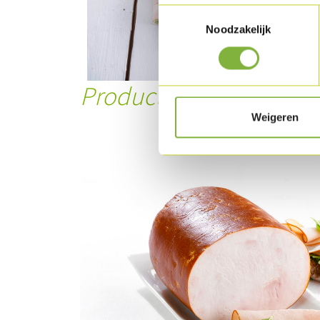
Toestemmingsselectie
Noodzakelijk
Product in dit recept
Weigeren