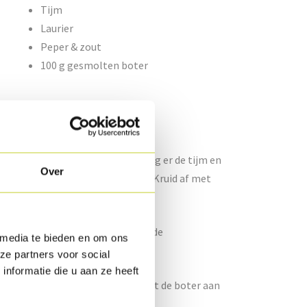
Tijm
Laurier
Peper & zout
100 g gesmolten boter
 deze mooi aan in wat boter en voeg er de tijm en
Over
aat deze 10 minuten verder garen. Kruid af met
it. Cutter deze fijn.
kte kalkoenfilet op, vervolgens de
 media te bieden en om ons
ze partners voor social
nformatie die u aan ze heeft
r en wrijf de boterhammen in met de boter aan
beide zijden. Snij in 2 en dien op.