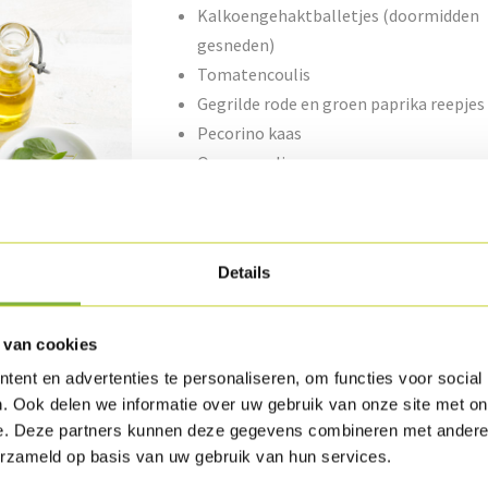
Kalkoengehaktballetjes (doormidden
gesneden)
Tomatencoulis
Gegrilde rode en groen paprika reepjes
Pecorino kaas
Oregano olie
Bereiding
Details
Beleg met bovenstaande ingrediënten en wa
Download recept als PDF
 van cookies
ent en advertenties te personaliseren, om functies voor social
. Ook delen we informatie over uw gebruik van onze site met on
e. Deze partners kunnen deze gegevens combineren met andere i
erzameld op basis van uw gebruik van hun services.