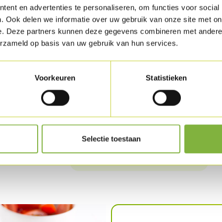
ent en advertenties te personaliseren, om functies voor social
af met peper, zout en gerookt paprikapoeder
. Ook delen we informatie over uw gebruik van onze site met on
e. Deze partners kunnen deze gegevens combineren met andere i
Snij de avocado in 2 en haal er de pit uit. Haal
erzameld op basis van uw gebruik van hun services.
nu de gepelde lookteentjes, het groene chilip
olijfolie en de peper en het zout toe. Cutte
Voorkeuren
Statistieken
Wrijf de Kippentournedos in met olijfolie en
de BBQ en grill aan beide zijden.
Schik het gerecht mooi op een bordje.
Selectie toestaan
Download recept als PDF