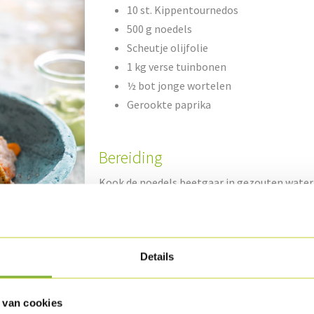
10 st. Kippentournedos
500 g noedels
Scheutje olijfolie
1 kg verse tuinbonen
½ bot jonge wortelen
Gerookte paprika
Bereiding
Kook de noedels beetgaar in gezouten water e
Verwijder de tuinbonen uit de schil en kook ze
velletjes van de tuinbonen en hou ze apart.
Schil de jonge worteltjes en steek ze door de 
Details
bekomt).
 van cookies
Maak de pasta los en vermeng met olijfolie, 