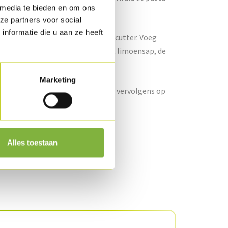
 media te bieden en om ons
.
ze partners voor social
nformatie die u aan ze heeft
 er het vruchtvlees uit en leg in de cutter. Voeg
epertje, de platte peterselie, het limoensap, de
r tot een homogene massa.
Marketing
 kruid met peper en zout. Leg deze vervolgens op
Alles toestaan