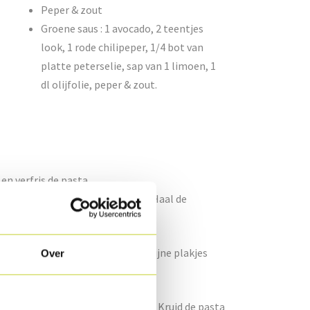
Peper & zout
Groene saus : 1 avocado, 2 teentjes
look, 1 rode chilipeper, 1/4 bot van
platte peterselie, sap van 1 limoen, 1
dl olijfolie, peper & zout.
n verfris de pasta.
 kort in gezouten water. Verfris. Haal de
keukenrobot (fijn mes, zodat je fijne plakjes
Over
de tuinbonen en de wortelplakjes. Kruid de pasta