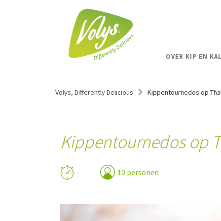
OVER KIP EN KA
Volys, Differently Delicious
Kippentournedos op Thai
Kippentournedos op T
10 personen