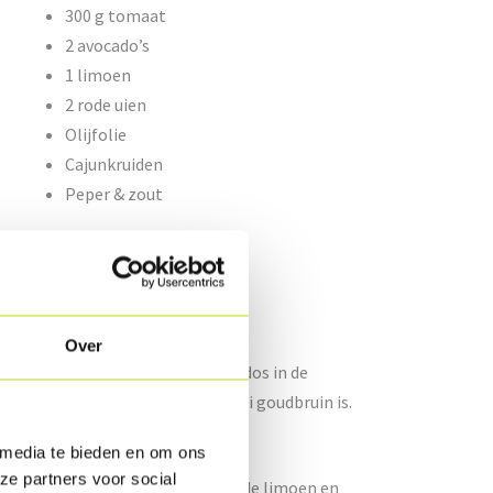
300 g tomaat
2 avocado’s
1 limoen
2 rode uien
Olijfolie
Cajunkruiden
Peper & zout
met de gruyèrekaas.
Over
edos mee in. Rol de Kippentournedos in de
dos af op 180°C tot de kaas mooi goudbruin is.
 media te bieden en om ons
ze partners voor social
vlees in brunoise. Pers het sap uit de limoen en