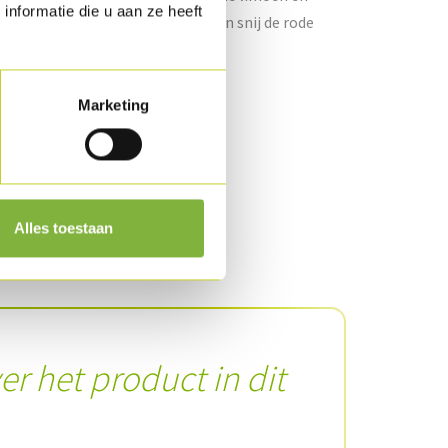
nformatie die u aan ze heeft
ij de tomaten in grove stukken en snij de rode
per en zout.
Marketing
.
Alles toestaan
er het product in dit