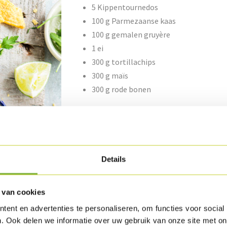
5 Kippentournedos
100 g Parmezaanse kaas
100 g gemalen gruyère
1 ei
300 g tortillachips
300 g maïs
300 g rode bonen
Bereiding
Rasp de Parmezaanse kaas en vermeng deze 
Details
Klop het eitje los en wrijf er de Kippentourn
mengeling van de kazen. Bak de Kippentourne
 van cookies
ent en advertenties te personaliseren, om functies voor social
Vermeng de maïs en de rode bonen.
. Ook delen we informatie over uw gebruik van onze site met on
Verwijder de pit van de avocado’s en snij het 