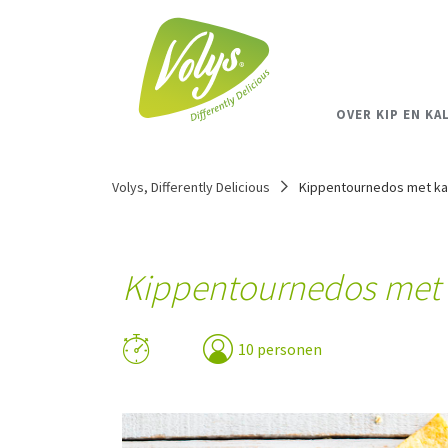
OVER KIP EN KA
Volys, Differently Delicious
Kippentournedos met ka
Kippentournedos met 
10 personen