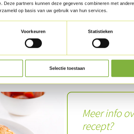
e. Deze partners kunnen deze gegevens combineren met andere i
vermeng het met het vlees van de avocado. Sn
erzameld op basis van uw gebruik van hun services.
ui in ringen. Vermeng alles en kruid af met pe
Giet er wat goede olijfolie op en smaak af.
Voorkeuren
Statistieken
Schik het gerecht op een bord of een plateau
Download recept als PDF
Selectie toestaan
Meer info ov
recept?