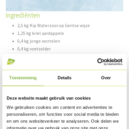
Ingrediënten
2,5 kg Kip Waterzooi op Gentse wijze
1,25 kg kriel aardappele
0,4 kg jonge wortelen
0,4 kg voetselder
0,4 kg prei
0,1 kg boter
Toestemming
Details
Over
peper & zout
1/5 bot peterselie
Deze website maakt gebruik van cookies
We gebruiken cookies om content en advertenties te
Bereiding
personaliseren, om functies voor social media te bieden
en om ons websiteverkeer te analyseren. Ook delen we
Regenereer de Kip waterzooi op Gentse wijze tot een
informatie over uw gebruik van onze site met onze