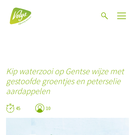
Zoeken
Kip waterzooi op Gentse wijze met
gestoofde groentjes en peterselie
aardappelen
45
10