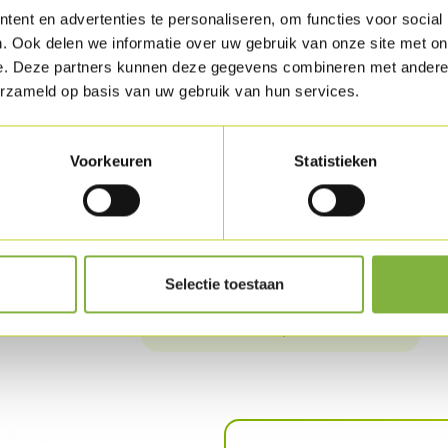
ent en advertenties te personaliseren, om functies voor social
Hak de platte peterselie fijn.
. Ook delen we informatie over uw gebruik van onze site met on
Snij de chilipepers in ringen. Reinig de brocco
e. Deze partners kunnen deze gegevens combineren met andere i
erzameld op basis van uw gebruik van hun services.
Laat de rozijntjes 10 minuten weken in water
Voeg dan broccoli, de rozijntjes, de platte pete
Voorkeuren
Statistieken
rijst af met peper, zout en een scheutje olijfo
Meng de yoghurt met de kurkuma, peper en z
Schik het gerecht mooi op een bord.
Selectie toestaan
Download recept als PDF