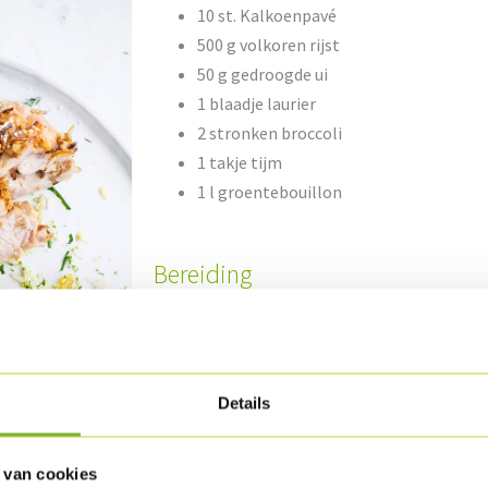
10 st. Kalkoenpavé
500 g volkoren rijst
50 g gedroogde ui
1 blaadje laurier
2 stronken broccoli
1 takje tijm
1 l groentebouillon
Bereiding
Duw de bovenkant van de Kalkoenpavé in de g
de verpakking.
Bak de rijst aan in wat olijfolie en voeg er de 
Details
Bevochtig de rijst met de groentebouillon, ko
rusten.
 van cookies