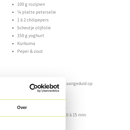
100 g rozijnen
¼ platte peterselie
1 à 2 chilipepers
Scheutje olijfolie
150 g yoghurt
Kurkuma
Peper & zout
edroogde ui en bak de Pavé zoals aangeduid op
tijm en het blaadje laurier aan toe.
Over
ok deze 8 min. en laat deze nog 10 à 15 min.