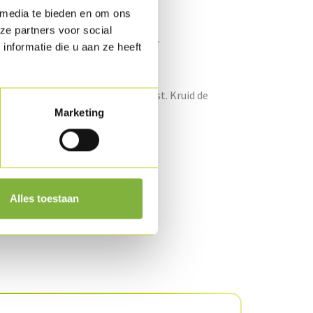
 media te bieden en om ons
ze partners voor social
li en cutter deze fijn tot couscous.
nformatie die u aan ze heeft
.
rselie en de chilipepers bij de rijst. Kruid de
Marketing
lie.
out.
Alles toestaan