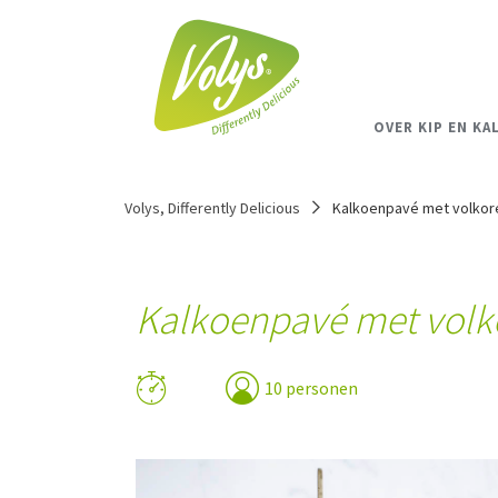
OVER KIP EN KA
Volys, Differently Delicious
Kalkoenpavé met volkore
Kalkoenpavé met volko
10 personen