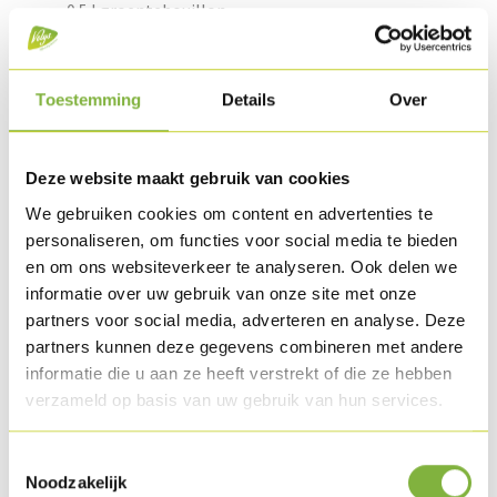
0.5 l groentebouillon
Tijm & laurier
Peterseliestengels
Peper
Toestemming
Details
Over
200 g geitenkaas
Deze website maakt gebruik van cookies
Bereiding
We gebruiken cookies om content en advertenties te
personaliseren, om functies voor social media te bieden
Bak de Kalkoenhammetjes af zoals vermeld op de
en om ons websiteverkeer te analyseren. Ook delen we
verpakking.
informatie over uw gebruik van onze site met onze
partners voor social media, adverteren en analyse. Deze
Snij de ui en de look in brunoise en stoof ze aan in wat
partners kunnen deze gegevens combineren met andere
olijfolie.
informatie die u aan ze heeft verstrekt of die ze hebben
verzameld op basis van uw gebruik van hun services.
Snij de aubergines, de courgetten en de paprika in grove
stukken en voeg deze bij de ui. Snij de tomaten in vier en
Toestemmingsselectie
Noodzakelijk
haal er de pitten uit. Voeg deze bij de andere groenten en