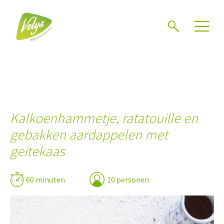
Zoeken
Kalkoenhammetje, ratatouille en
gebakken aardappelen met
geitekaas
60 minuten
10 personen