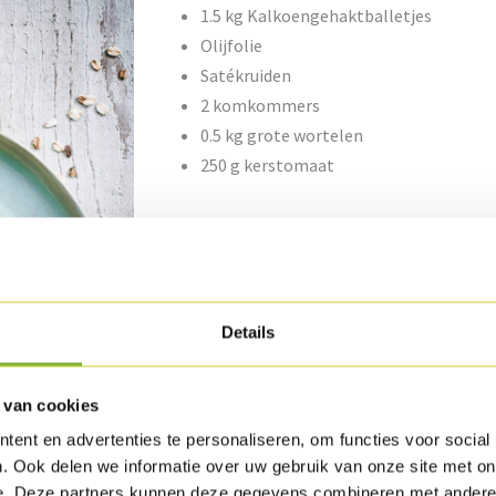
1.5 kg Kalkoengehaktballetjes
Olijfolie
Satékruiden
2 komkommers
0.5 kg grote wortelen
250 g kerstomaat
Bereiding
Snij de Kalkoengehaktballetjes in vier en ve
satékruiden. Bak deze kort op de teppanyaki.
Details
Snij de komkommer en de wortelen in fijne s
de komkommer en de wortelen.
 van cookies
ent en advertenties te personaliseren, om functies voor social
Laat de yoghurt een uur uitlekken in een fijne
. Ook delen we informatie over uw gebruik van onze site met on
spaghettikruiden aan toe.
e. Deze partners kunnen deze gegevens combineren met andere i