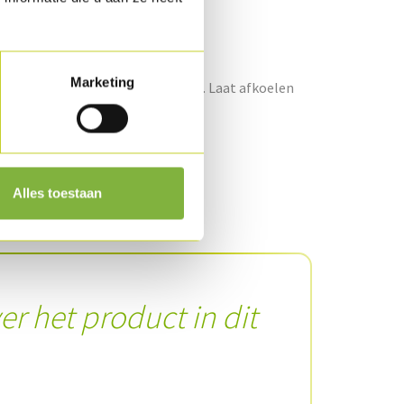
r de stukjes balletjes op.
Marketing
en voeg er peper en zout aan toe. Laat afkoelen
Alles toestaan
er het product in dit