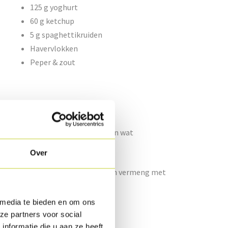
125 g yoghurt
60 g ketchup
5 g spaghettikruiden
Havervlokken
Peper & zout
rmeng met een scheutje olijfolie en wat
Over
lierten. Snij de tomaten in twee en vermeng met
 media te bieden en om ons
 zeef. Voeg er de ketchup en de
ze partners voor social
nformatie die u aan ze heeft