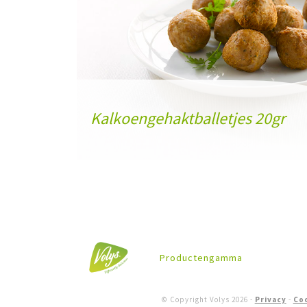
Kalkoengehaktballetjes 20gr
Productengamma
© Copyright Volys
2026
-
Privacy
-
Co