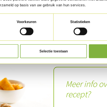
erzameld op basis van uw gebruik van hun services.
Vermeng de groentjes met de dressing en leg e
Voorkeuren
Statistieken
Rooster de havervlokken in een antikleefpan 
en werk er het gerecht mee af.
Download recept als PDF
Selectie toestaan
Meer info ov
recept?