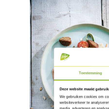
Toestemming
Deze website maakt gebruik
We gebruiken cookies om cont
websiteverkeer te analyseren
media, adverteren en analys