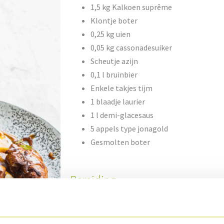
1,5 kg Kalkoen suprême
Klontje boter
0,25 kg uien
0,05 kg cassonadesuiker
Scheutje azijn
0,1 l bruinbier
Enkele takjes tijm
1 blaadje laurier
1 l demi-glacesaus
5 appels type jonagold
Gesmolten boter
Bereiding
Snij de uien in halve ringen en bak ze aan in 
aangebakken voeg je er de cassonadesuiker aa