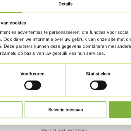
een scheutje azijn en voeg er de tijm, de lauri
Details
glacesaus aan toe en kook deze op. Smaak de 
Kalkoen suprême aan toe.
 van cookies
Laat stoofpotje op een klein vuurtje verder 
ent en advertenties te personaliseren, om functies voor social
. Ook delen we informatie over uw gebruik van onze site met on
Halveer de appel en smeer deze in met gesmo
e. Deze partners kunnen deze gegevens combineren met andere i
erzameld op basis van uw gebruik van hun services.
pecannoten met de honing en leg deze op de a
180°C. gedurende +/- 8 à 10 minuten.
Voorkeuren
Statistieken
Kook de aardappelen en steek ze door een roe
en melk aan toe en kruid af met peper, zout
Vermeng de chapelure, de satékruiden en de ol
op bakpapier in een oven van 180°C. Bak ze m
Selectie toestaan
Schik het gerecht mooi op een bord en strooi
Werk af met wat groen.