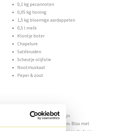
0,1 kg pecannoten
0,05 kg honing
1,5 kg bloemige aardappelen
0,5 l melk
Klontje boter
Chapelure
Satékruiden
Scheutje olijfolie
Nootmuskaat
Peper & zout
wat boter. Wanneer de uien mooi zijn
n toe, laat lichtjes karamelliseren. Blus met