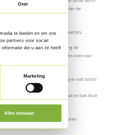
er en het bruin bier aan toe. Voeg er nu de demi-
Over
saus af met peper en zout, voeg hier de
sudderen gedurende een 10-tal minuutjes.
 media te bieden en om ons
ze partners voor social
lten boter. Grill de appel. Vermeng de
nformatie die u aan ze heeft
ppel. Bak de appel verder af in een oven van
Marketing
rzeef wanneer ze zacht zijn. Voeg er wat boter
 en nootmuskaat.
ijfolie. Wrijf deze goed door elkaar en bak deze
ooi goudbruin.
Alles toestaan
 de chapelure over de aardappelpuree.