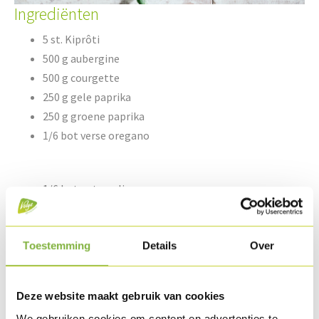
Ingrediënten
5 st. Kiprôti
500 g aubergine
500 g courgette
250 g gele paprika
250 g groene paprika
1/6 bot verse oregano
1/6 bot peterselie
3 teentjes look
enkele takjes rozemarijn
5 cl olijfolie
Toestemming
Details
Over
peper & zout
Provençaalse kruiden
Deze website maakt gebruik van cookies
We gebruiken cookies om content en advertenties te