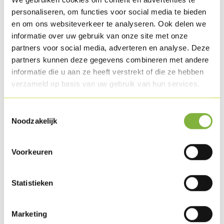
Bereiding
personaliseren, om functies voor social media te bieden
en om ons websiteverkeer te analyseren. Ook delen we
Snij de Kiprôti in. Cutter de look, de rozemarijn, de oregano,
informatie over uw gebruik van onze site met onze
de peterselie samen met de olijfolie, peper en zout. Cutter
partners voor social media, adverteren en analyse. Deze
de mengeling zo kort mogelijk. Steek de kruiden in de
partners kunnen deze gegevens combineren met andere
insnijdingen en bind de Kiprôti op met een keukentouw.
informatie die u aan ze heeft verstrekt of die ze hebben
verzameld op basis van uw gebruik van hun services.
Snij de aubergine en de courgette in plakken, smeer ze in
met wat olijfolie, kruid met Provençaalse kruiden, peper en
Toestemmingsselectie
Noodzakelijk
zout. Snij de paprika’s in stukken en vermeng met wat olie,
Provençaalse kruiden, peper en zout.
Voorkeuren
Bak de groenten op de Kamado op 150°C. Draai af en toe.
Statistieken
Bak de Kiprôti in de pellet BBQ op 160°, ± 20 min.
Schik alles mooi op een bord.
Marketing