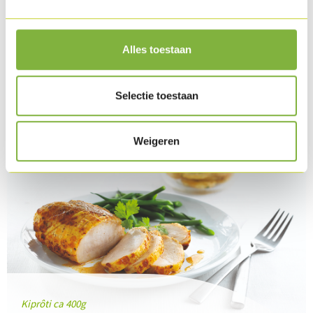
Alles toestaan
Download recept als PDF
Product in dit recept
Selectie toestaan
Weigeren
Kiprôti ca 400g