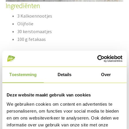
Ingrediënten
3 Kalkoennootjes
Olijfolie
30 kerstomaatjes
100 g fetakaas
20 g chapelure
Peper
Toestemming
Details
Over
Verse oregano
Provençaalse kruiden
Deze website maakt gebruik van cookies
Bereiding
We gebruiken cookies om content en advertenties te
personaliseren, om functies voor social media te bieden
Snij de Kalkoennootjes in dikke plakjes en wrijf deze in met
en om ons websiteverkeer te analyseren. Ook delen we
wat olijfolie.
informatie over uw gebruik van onze site met onze