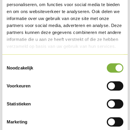
personaliseren, om functies voor social media te bieden
Bereiding
en om ons websiteverkeer te analyseren. Ook delen we
Snij het Kalkoenvleesbroodje in 4 of 5 plakjes (volgens de
informatie over uw gebruik van onze site met onze
partners voor social media, adverteren en analyse. Deze
grootte van het te beleggen broodje) en steek deze op een
partners kunnen deze gegevens combineren met andere
satéstokje en kruid met satékruiden.
informatie die u aan ze heeft verstrekt of die ze hebben
Steek deze tussen de grill en bak af.
verzameld op basis van uw gebruik van hun services.
Mix de avocado samen met het limoensap en de mayonaise
Toestemmingsselectie
en kruid af met peper en zout.
Noodzakelijk
Snij de tomaatjes in 4, vermeng met de gesnipperde sjalot
Voorkeuren
en breng op smaak met peper, zout en olijfolie.
Snij het broodje open en beleg met de dressing en leg de
Statistieken
jonge sla en de tomatensalade er tussen leg de
vleesbroodjessaté er tussen en verwijder het stokje.
Marketing