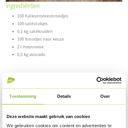
Ingrediënten
100 Kalkoenvleesbroodjes
100 satéstokjes
0,1 kg satékruiden
100 broodjes naar keuze
2 l mayonaise
0,5 kg avocado
2 limoenen (sap)
1 kg jonge sla
2 kg kerstomaatjes verschillende soorten
Toestemming
Details
Over
0,2 kg sjalotten
0,1 l olijfolie
Peper & zout
Deze website maakt gebruik van cookies
We gebruiken cookies om content en advertenties te