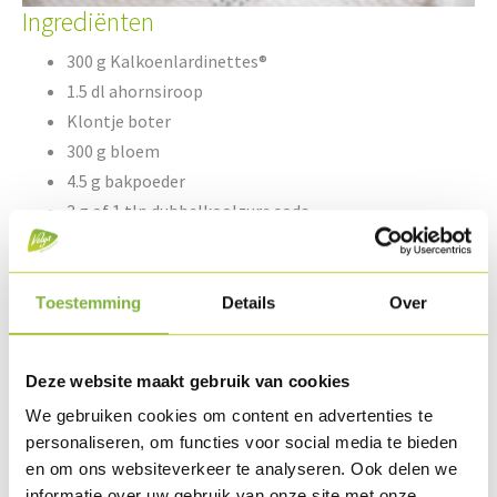
Ingrediënten
300 g Kalkoenlardinettes®
1.5 dl ahornsiroop
Klontje boter
300 g bloem
4.5 g bakpoeder
3 g of 1 tlp dubbelkoolzure soda
½ tlp zout
Toestemming
Details
Over
20 g vanillesuiker of merg van 1 vanillestok
2 eieren
Deze website maakt gebruik van cookies
5 dl melk
30 g gesmolten boter
We gebruiken cookies om content en advertenties te
Scheutje arachideolie
personaliseren, om functies voor social media te bieden
en om ons websiteverkeer te analyseren. Ook delen we
informatie over uw gebruik van onze site met onze