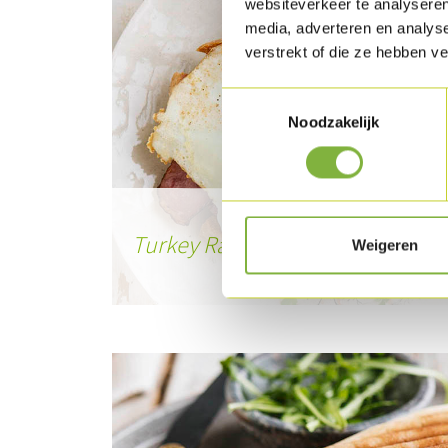
websiteverkeer te analyseren
media, adverteren en analys
verstrekt of die ze hebben v
Toestemmingsselectie
Noodzakelijk
Turkey Rashers met toast en ei
Weigeren