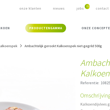
onze klanten
nieuws
jobs
contact
LKOEN
PRODUCTENGAMMA
ONZE CONCEPT
Kalkoenspek
Ambachtelijk gerookt Kalkoenspek niet-gegrild 500g
Ambacht
Kalkoens
Referentie:
1082
Omschrijvin
Kalkoendijvlees 