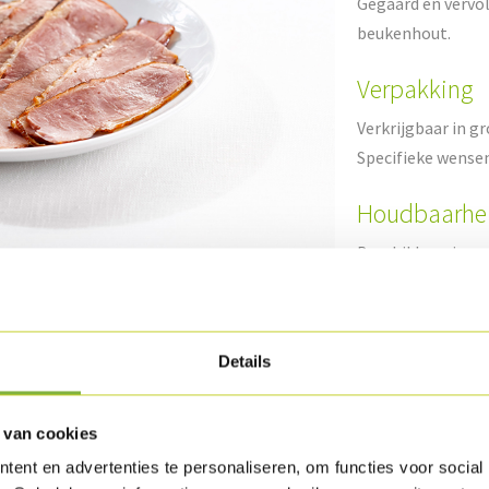
Gegaard en vervol
beukenhout.
Verpakking
Verkrijgbaar in g
Specifieke wense
Houdbaarhe
Beschikbaar in g
uct
Details
 van cookies
ent en advertenties te personaliseren, om functies voor social