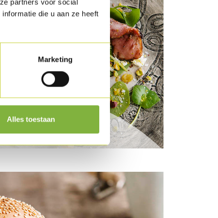
ze partners voor social
nformatie die u aan ze heeft
Marketing
de BBQ met butternut
Alles toestaan