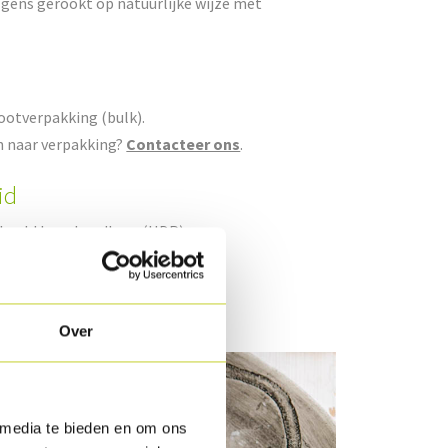
gens gerookt op natuurlijke wijze met
rootverpakking (bulk).
n naar verpakking?
Contacteer ons
.
id
ekoeld lang houdbaar (HDP).
Over
 media te bieden en om ons