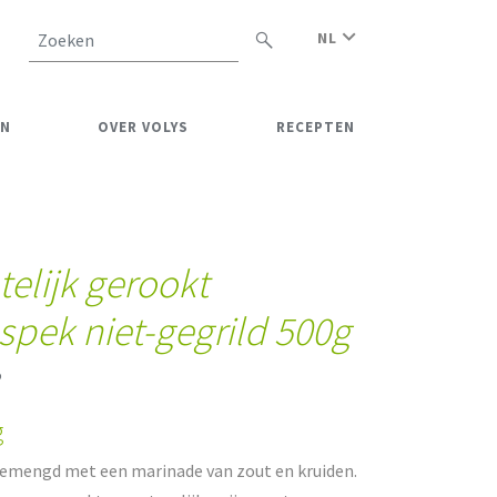
NL
Zoeken
EN
OVER VOLYS
RECEPTEN
elijk gerookt
pek niet-gegrild 500g
5
g
gemengd met een marinade van zout en kruiden.