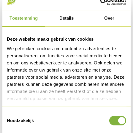
Houdbaarheid
Beschikbaar in diepvries.
Toestemming
Details
Over
Deze website maakt gebruik van cookies
NIET beschikbaar in België
We gebruiken cookies om content en advertenties te
personaliseren, om functies voor social media te bieden
Recepten met dit product
en om ons websiteverkeer te analyseren. Ook delen we
informatie over uw gebruik van onze site met onze
partners voor social media, adverteren en analyse. Deze
partners kunnen deze gegevens combineren met andere
informatie die u aan ze heeft verstrekt of die ze hebben
verzameld op basis van uw gebruik van hun services.
Toestemmingsselectie
Noodzakelijk