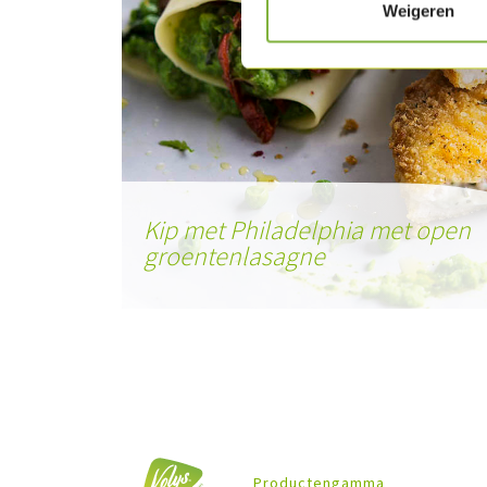
Weigeren
Kip met Philadelphia met open
groentenlasagne
Productengamma