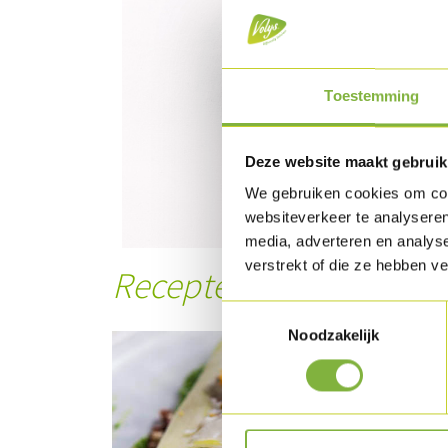
Toestemming
Deze website maakt gebruik
We gebruiken cookies om cont
websiteverkeer te analyseren
media, adverteren en analys
verstrekt of die ze hebben v
Recepten met dit prod
Toestemmingsselectie
Noodzakelijk