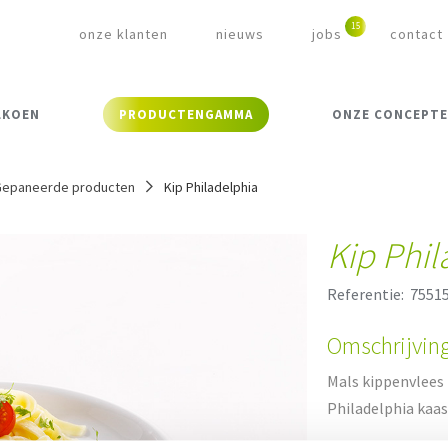
onze klanten
nieuws
jobs
contact
LKOEN
PRODUCTENGAMMA
ONZE CONCEPT
Gepaneerde producten
Kip Philadelphia
Kip Phil
Referentie:
7551
Omschrijvin
Mals kippenvlees 
Philadelphia kaa