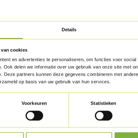
Verpakking
Verkrijgbaar in g
Specifieke wense
Details
Houdbaarhe
Beschikbaar in die
 van cookies
Andere opties
op
ent en advertenties te personaliseren, om functies voor social
. Ook delen we informatie over uw gebruik van onze site met on
e. Deze partners kunnen deze gegevens combineren met andere i
erzameld op basis van uw gebruik van hun services.
uct
Voorkeuren
Statistieken