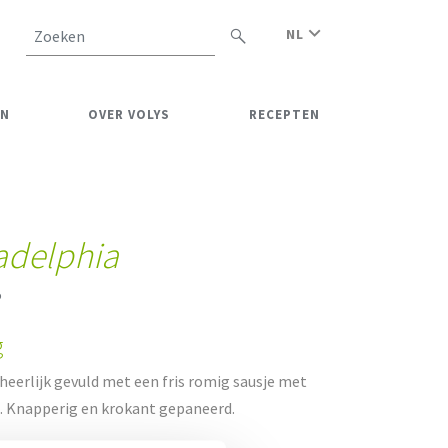
NL
Zoeken
EN
OVER VOLYS
RECEPTEN
adelphia
5
g
heerlijk gevuld met een fris romig sausje met
s. Knapperig en krokant gepaneerd.