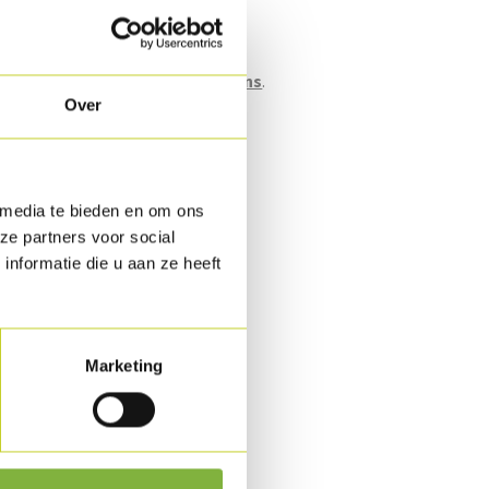
rootverpakking (bulk).
n naar verpakking?
Contacteer ons
.
Over
id
pvries.
 aanvraag
.
 media te bieden en om ons
ze partners voor social
nformatie die u aan ze heeft
Marketing