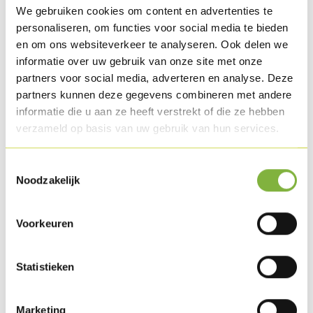
We gebruiken cookies om content en advertenties te
personaliseren, om functies voor social media te bieden
en om ons websiteverkeer te analyseren. Ook delen we
Gevogelte cordon bleu 100g
informatie over uw gebruik van onze site met onze
partners voor social media, adverteren en analyse. Deze
Referentie:
59015
partners kunnen deze gegevens combineren met andere
informatie die u aan ze heeft verstrekt of die ze hebben
Omschrijving
verzameld op basis van uw gebruik van hun services.
Halfmaanvormige cordon bleu met een vulling van
smeltkaas en kalkoenham. Voorgebakken en IQF
Toestemmingsselectie
Noodzakelijk
ingevroren.
Verpakking
Voorkeuren
Verkrijgbaar in grootverpakking (bulk).
Specifieke wensen naar verpakking?
Contacteer ons
.
Statistieken
Houdbaarheid
Marketing