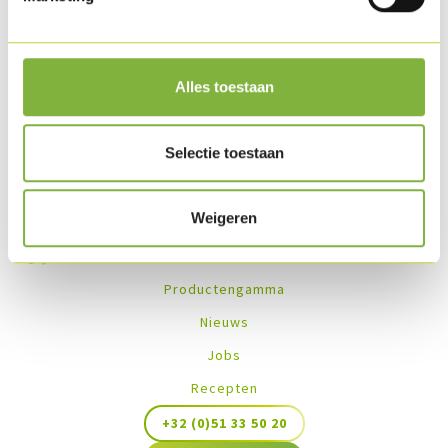
Beschikbaar in diepvries.
Recepten met dit product
Alles toestaan
No recipes found
Selectie toestaan
Weigeren
Productengamma
Nieuws
Jobs
Recepten
+32 (0)51 33 50 20