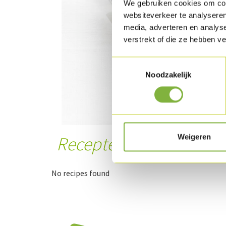
We gebruiken cookies om cont
websiteverkeer te analyseren
media, adverteren en analys
verstrekt of die ze hebben v
Toestemmingsselectie
Noodzakelijk
Weigeren
Recepten met dit prod
No recipes found