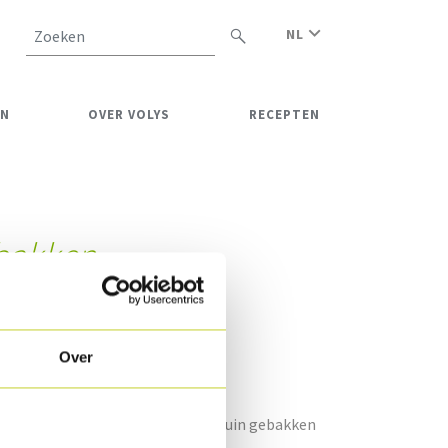
NL
Zoeken
EN
OVER VOLYS
RECEPTEN
bakken
leesbrood
5
Over
g
penvlees, heerlijk gekruid, goudbruin gebakken