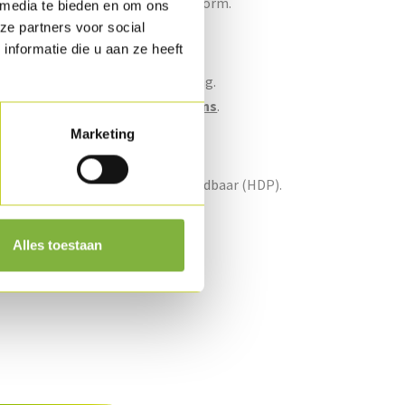
presenteerd in een handige broodvorm.
 media te bieden en om ons
ze partners voor social
nformatie die u aan ze heeft
bulkstuk en consumentenverpakking.
n naar verpakking?
Contacteer ons
.
Marketing
id
l in gekoeld als gekoeld lang houdbaar (HDP).
Alles toestaan