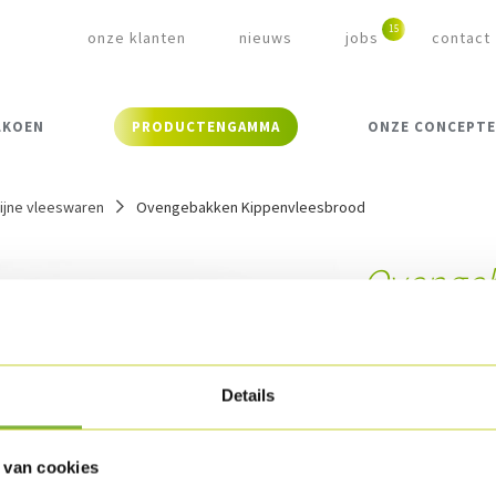
onze klanten
nieuws
jobs
contact
LKOEN
PRODUCTENGAMMA
ONZE CONCEPT
ijne vleeswaren
Ovengebakken Kippenvleesbrood
Ovenge
Kippenv
Referentie:
8578
Details
Omschrijvin
 van cookies
Malse stukjes kip