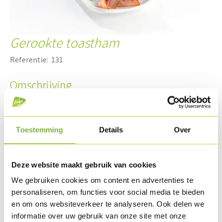
Gerookte toastham
Referentie:
131
Omschrijving
Malse kalkoendij, heerlijk gemarineerd. Gekookt en lichtjes
gerookt. Gepresenteerd in een praktische vorm.
Toestemming
Details
Over
Verpakking
Verkrijgbaar in bulkstuk en consumentenverpakking.
Deze website maakt gebruik van cookies
Specifieke wensen naar verpakking?
Contacteer ons
.
We gebruiken cookies om content en advertenties te
personaliseren, om functies voor social media te bieden
Houdbaarheid
en om ons websiteverkeer te analyseren. Ook delen we
Beschikbaar zowel in gekoeld als gekoeld lang houdbaar
informatie over uw gebruik van onze site met onze