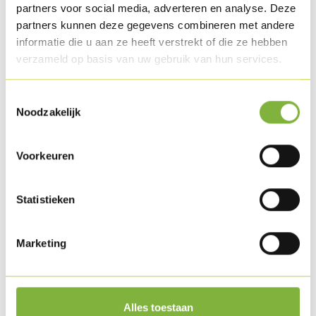
partners voor social media, adverteren en analyse. Deze
(HDP).
partners kunnen deze gegevens combineren met andere
informatie die u aan ze heeft verstrekt of die ze hebben
Recepten met dit product
verzameld op basis van uw gebruik van hun services.
Toestemmingsselectie
Noodzakelijk
Voorkeuren
Statistieken
Marketing
Toastham met witloof en een smeuïge 3
kazensaus
Alles toestaan