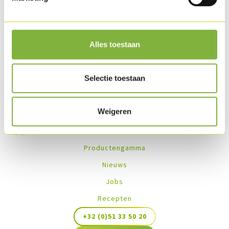
(HDP).
Recepten met dit product
Alles toestaan
No recipes found
Selectie toestaan
Weigeren
Productengamma
Nieuws
Jobs
Recepten
+32 (0)51 33 50 20