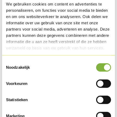
We gebruiken cookies om content en advertenties te
personaliseren, om functies voor social media te bieden
en om ons websiteverkeer te analyseren. Ook delen we
Gebakken Kalkoenrollade
informatie over uw gebruik van onze site met onze
partners voor social media, adverteren en analyse. Deze
Referentie:
104
partners kunnen deze gegevens combineren met andere
informatie die u aan ze heeft verstrekt of die ze hebben
Omschrijving
verzameld op basis van uw gebruik van hun services.
Kalkoenbovendij in 'entrecôte-vorm' gepresenteerd.
Smakelijk gekruid en ambachtelijk gegrild.
Toestemmingsselectie
Noodzakelijk
Verpakking
Verkrijgbaar in bulkstuk en consumentenverpakking.
Voorkeuren
Specifieke wensen naar verpakking?
Contacteer ons
.
Statistieken
Houdbaarheid
Beschikbaar zowel in gekoeld als gekoeld lang houdbaar
Marketing