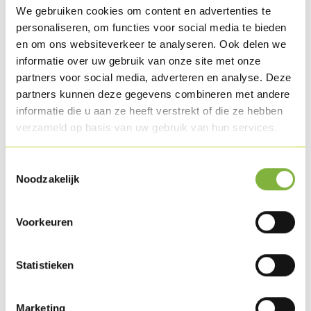
We gebruiken cookies om content en advertenties te
personaliseren, om functies voor social media te bieden
en om ons websiteverkeer te analyseren. Ook delen we
Dinde façon salami fumé
informatie over uw gebruik van onze site met onze
partners voor social media, adverteren en analyse. Deze
Referentie:
83182
partners kunnen deze gegevens combineren met andere
informatie die u aan ze heeft verstrekt of die ze hebben
Omschrijving
verzameld op basis van uw gebruik van hun services.
Gemarineerd en gekookt kalkoenvlees in cilindervorm.
Gerookt.
Toestemmingsselectie
Noodzakelijk
Verpakking
Verkrijgbaar in bulkstuk en consumentenverpakking.
Voorkeuren
Specifieke wensen naar verpakking?
Contacteer ons
.
Statistieken
Houdbaarheid
Beschikbaar zowel in gekoeld als gekoeld lang houdbaar
Marketing