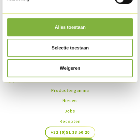
(HDP).
Recepten met dit product
Alles toestaan
No recipes found
Selectie toestaan
Weigeren
Productengamma
Nieuws
Jobs
Recepten
+32 (0)51 33 50 20