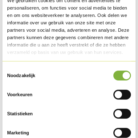
We gebruiken cookies om content en advertenties te
personaliseren, om functies voor social media te bieden
en om ons websiteverkeer te analyseren. Ook delen we
informatie over uw gebruik van onze site met onze
Bobo kalkoenham
partners voor social media, adverteren en analyse. Deze
Referentie:
150
partners kunnen deze gegevens combineren met andere
informatie die u aan ze heeft verstrekt of die ze hebben
Omschrijving
verzameld op basis van uw gebruik van hun services.
Gekookt en gemarineerd kalkoendijvlees in blokvorm.
Toestemmingsselectie
Noodzakelijk
Verpakking
Verkrijgbaar in bulkstuk en consumentenverpakking.
Voorkeuren
Specifieke wensen naar verpakking?
Contacteer ons
.
Houdbaarheid
Statistieken
Beschikbaar in gekoeld.
Marketing
Andere opties
op aanvraag
.