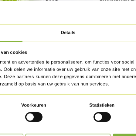
getomateerde zuid
kalkoenspekreepj
Verpakking
Details
Verkrijgbaar in g
Specifieke wense
 van cookies
Houdbaarhe
ent en advertenties te personaliseren, om functies voor social
. Ook delen we informatie over uw gebruik van onze site met on
Beschikbaar in ge
e. Deze partners kunnen deze gegevens combineren met andere i
erzameld op basis van uw gebruik van hun services.
uct
Voorkeuren
Statistieken