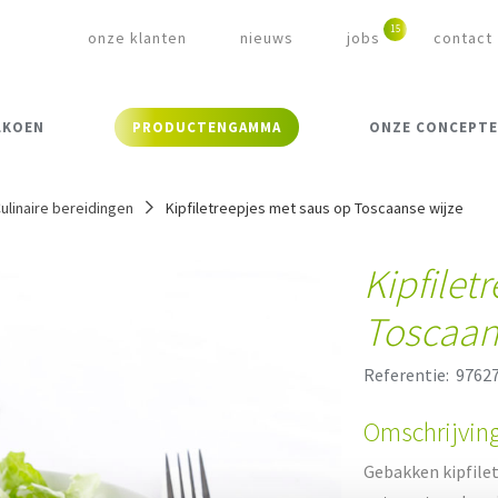
onze klanten
nieuws
jobs
contact
LKOEN
PRODUCTENGAMMA
ONZE CONCEPT
ulinaire bereidingen
Kipfiletreepjes met saus op Toscaanse wijze
Kipfilet
Toscaan
Referentie:
9762
Omschrijvin
Gebakken kipfilet