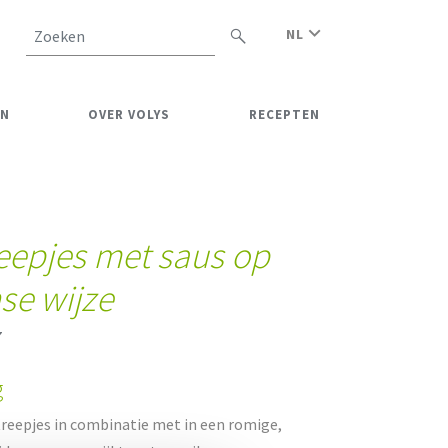
NL
Zoeken
EN
OVER VOLYS
RECEPTEN
reepjes met saus op
se wijze
7
g
reepjes in combinatie met in een romige,