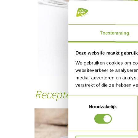
Toestemming
Deze website maakt gebruik
We gebruiken cookies om cont
websiteverkeer te analyseren
media, adverteren en analys
verstrekt of die ze hebben v
Recepten met dit prod
Toestemmingsselectie
Noodzakelijk