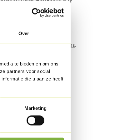
erse saus verrijkt met paprika en
es.
Over
rootverpakking (bulk).
n naar verpakking?
Contacteer ons
.
id
 media te bieden en om ons
ze partners voor social
koeld.
nformatie die u aan ze heeft
Marketing