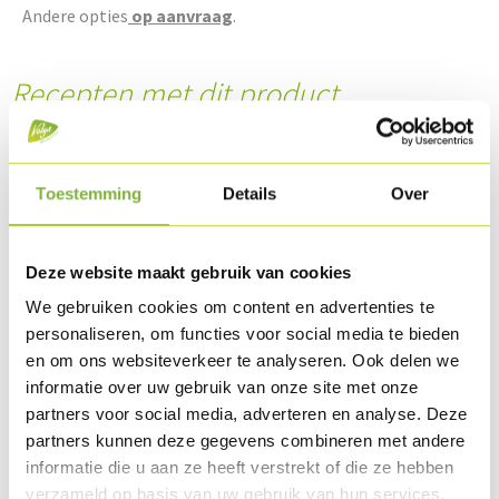
Andere opties
op aanvraag
.
Recepten met dit product
Toestemming
Details
Over
Deze website maakt gebruik van cookies
We gebruiken cookies om content en advertenties te
personaliseren, om functies voor social media te bieden
en om ons websiteverkeer te analyseren. Ook delen we
informatie over uw gebruik van onze site met onze
partners voor social media, adverteren en analyse. Deze
Kalkoenpavé met dragonroomsaus, kruidenpuree
partners kunnen deze gegevens combineren met andere
& ovengegaarde pompoen
informatie die u aan ze heeft verstrekt of die ze hebben
verzameld op basis van uw gebruik van hun services.