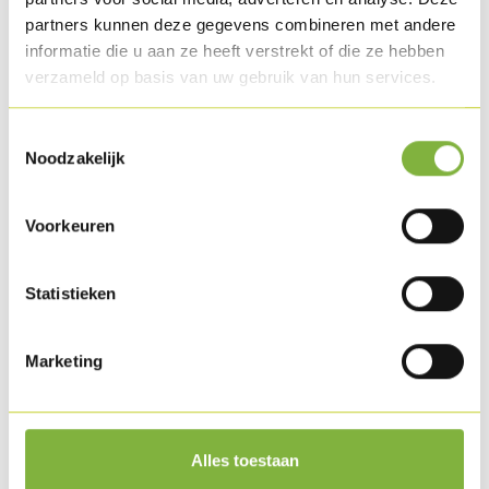
partners kunnen deze gegevens combineren met andere
informatie die u aan ze heeft verstrekt of die ze hebben
Recepten met dit product
verzameld op basis van uw gebruik van hun services.
Toestemmingsselectie
Noodzakelijk
Voorkeuren
Statistieken
Marketing
Ovengebakken Kipfilet met fregola en frisse
zomergroenten
Alles toestaan