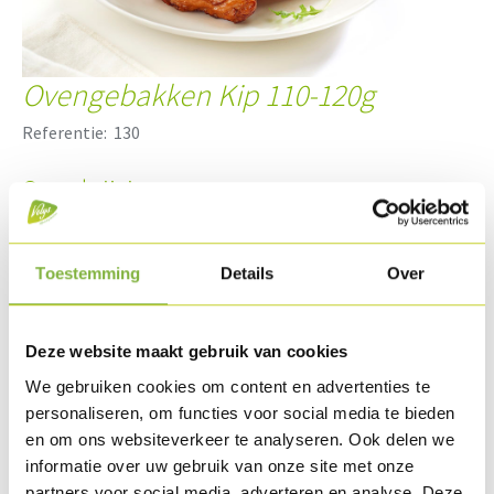
Ovengebakken Kip 110-120g
Referentie:
130
Omschrijving
Pure Kipfilet, gegaard en gegrild.
Toestemming
Details
Over
Verpakking
Verkrijgbaar in grootverpakking (bulk).
Deze website maakt gebruik van cookies
Specifieke wensen naar verpakking?
Contacteer ons
.
We gebruiken cookies om content en advertenties te
Houdbaarheid
personaliseren, om functies voor social media te bieden
en om ons websiteverkeer te analyseren. Ook delen we
Beschikbaar in gekoeld.
informatie over uw gebruik van onze site met onze
Andere opties
op aanvraag
.
partners voor social media, adverteren en analyse. Deze