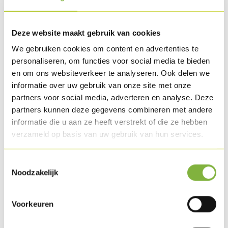
Andere opties
op aanvraag
.
Deze website maakt gebruik van cookies
Recepten met dit product
We gebruiken cookies om content en advertenties te
personaliseren, om functies voor social media te bieden
en om ons websiteverkeer te analyseren. Ook delen we
informatie over uw gebruik van onze site met onze
partners voor social media, adverteren en analyse. Deze
partners kunnen deze gegevens combineren met andere
informatie die u aan ze heeft verstrekt of die ze hebben
verzameld op basis van uw gebruik van hun services.
Toestemmingsselectie
Noodzakelijk
Kippentournedos met een slaatje van witte kool
en krielaardappelen
Voorkeuren