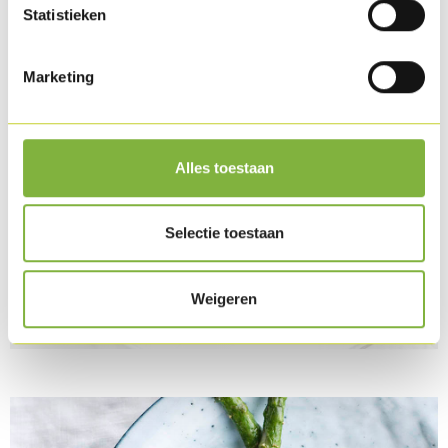
Statistieken
Marketing
Alles toestaan
Selectie toestaan
Kippentournedos met Saffraanrijst, groene en
Weigeren
boterboontjes