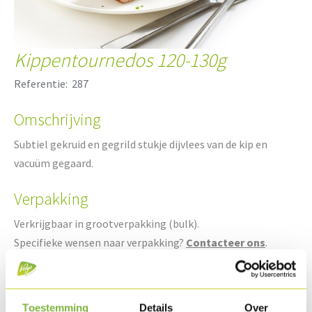
Kippentournedos 120-130g
Referentie:
287
Omschrijving
Subtiel gekruid en gegrild stukje dijvlees van de kip en
vacuüm gegaard.
Verpakking
Verkrijgbaar in grootverpakking (bulk).
Specifieke wensen naar verpakking?
Contacteer ons
.
Houdbaarheid
Beschikbaar in gekoeld.
Toestemming
Details
Over