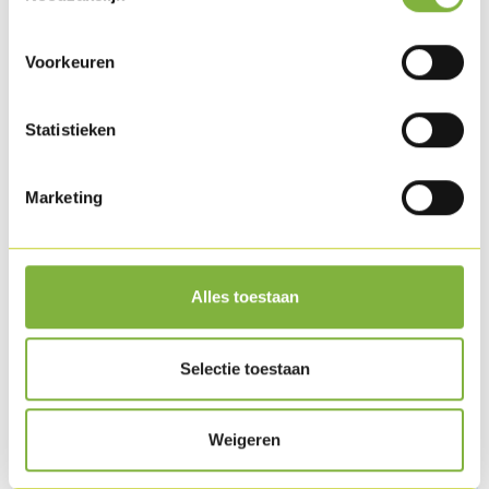
Houdbaarheid
Beschikbaar in gekoeld.
Voorkeuren
Recepten met dit product
Statistieken
Marketing
Alles toestaan
Selectie toestaan
Weigeren
Kalkoenballetjes in saus op Indische wijze met
paprika en rijst