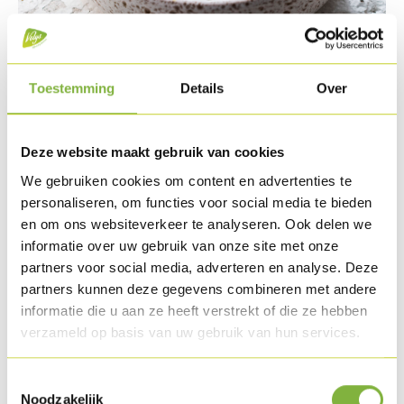
Kalkoenballetjes in saus op
Toestemming
Details
Over
Indische wijze
Referentie:
72126
Deze website maakt gebruik van cookies
Omschrijving
We gebruiken cookies om content en advertenties te
personaliseren, om functies voor social media te bieden
Vers bereide Kalkoengehaktballetjes van Volys in een
en om ons websiteverkeer te analyseren. Ook delen we
zachte romige curry saus op basis van échte room en een
informatie over uw gebruik van onze site met onze
unieke Indische kruidenmix.
partners voor social media, adverteren en analyse. Deze
partners kunnen deze gegevens combineren met andere
Verpakking
informatie die u aan ze heeft verstrekt of die ze hebben
verzameld op basis van uw gebruik van hun services.
Verkrijgbaar in grootverpakking (bulk).
Specifieke wensen naar verpakking?
Contacteer ons
.
Toestemmingsselectie
Noodzakelijk