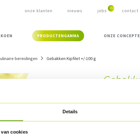
onze klanten
nieuws
jobs
contact
LKOEN
PRODUCTENGAMMA
ONZE CONCEPT
ulinaire bereidingen
Gebakken Kipfilet +/-100 g
Gebakken
Referentie:
6465
Omschrijvin
Details
Kipfilet, gegaard 
 van cookies
Verpakking