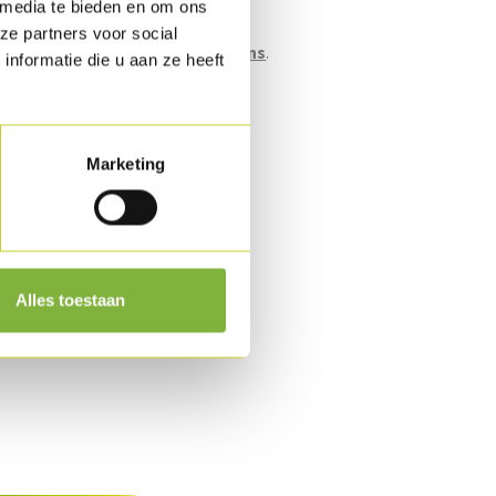
 media te bieden en om ons
rootverpakking (bulk).
ze partners voor social
n naar verpakking?
Contacteer ons
.
nformatie die u aan ze heeft
id
pvries.
Marketing
Alles toestaan