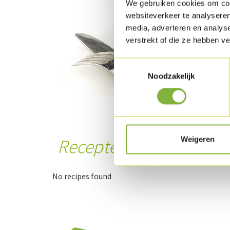
We gebruiken cookies om cont
websiteverkeer te analyseren
media, adverteren en analys
verstrekt of die ze hebben v
Toestemmingsselectie
Noodzakelijk
Weigeren
Recepten met dit prod
No recipes found