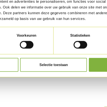
ent en advertenties te personaliseren, om functies voor social
Verkrijgbaar in g
. Ook delen we informatie over uw gebruik van onze site met on
Specifieke wense
e. Deze partners kunnen deze gegevens combineren met andere i
erzameld op basis van uw gebruik van hun services.
Houdbaarhe
Beschikbaar in die
Voorkeuren
Statistieken
Selectie toestaan
uct