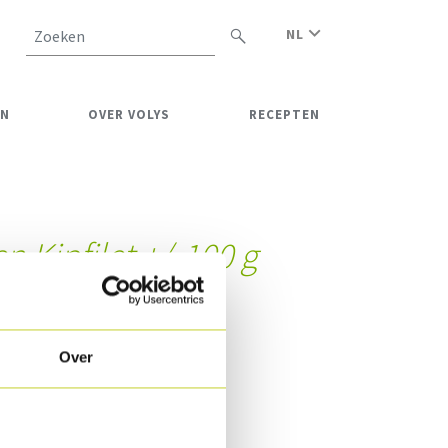
NL
Zoeken
EN
OVER VOLYS
RECEPTEN
 Kipfilet +/-100 g
0
g
Over
en gegrild. IQF ingevroren.