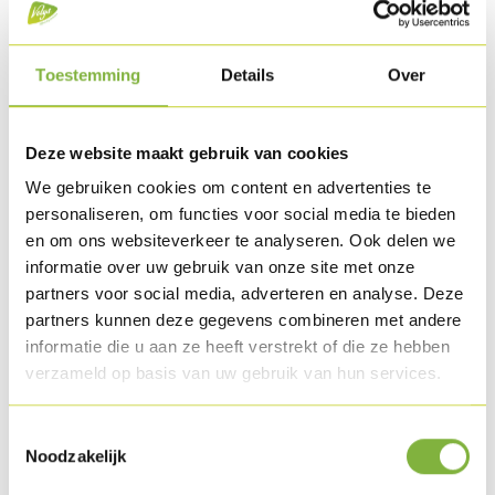
1 feuille de papier sulfurisé et 10 brochettes
Toestemming
Details
Over
Méthode de préparation
Lavez le concombre et taillez-le en lanières avec un
Deze website maakt gebruik van cookies
épluche-légumes. Préparez un mélange de sucre et de
vinaigre et faites marinez la julienne de concombre une
We gebruiken cookies om content en advertenties te
personaliseren, om functies voor social media te bieden
demi-heure dans le mélange aigre-doux.
en om ons websiteverkeer te analyseren. Ook delen we
informatie over uw gebruik van onze site met onze
Lavez les pommes de terre et taillez-les en fines tranches à
partners voor social media, adverteren en analyse. Deze
la mandoline. Posez le papier sulfurisé sur une plaque et
partners kunnen deze gegevens combineren met andere
enduisez-la d'un peu d'huile d'olive. Confectionnez 10 petits
informatie die u aan ze heeft verstrekt of die ze hebben
disques en pomme de terre (de la taille des petits pains),
verzameld op basis van uw gebruik van hun services.
enduisez le haut d'huile et assaisonnez-les avec du sel, du
poivre et des herbes de Provence. Cuisez-les 7 min. au four à
Toestemmingsselectie
160°C et réservez.
Noodzakelijk