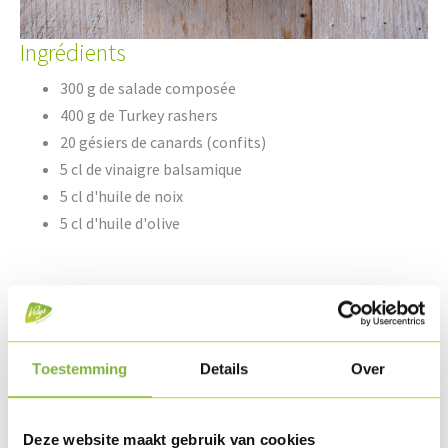
Ingrédients
300 g de salade composée
400 g de Turkey rashers
20 gésiers de canards (confits)
5 cl de vinaigre balsamique
5 cl d'huile de noix
5 cl d'huile d'olive
Quelques noix
1 pomme acidulée
Jus de citron
Toestemming
Details
Over
Quelques framboises
Poivre & sel
Deze website maakt gebruik van cookies