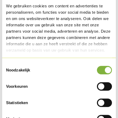
We gebruiken cookies om content en advertenties te
Méthode de préparation
personaliseren, om functies voor social media te bieden
Répartissez la salade composée sur les assiettes et faites
en om ons websiteverkeer te analyseren. Ook delen we
cuire brièvement les fines tranches de dinde (Turkey
informatie over uw gebruik van onze site met onze
partners voor social media, adverteren en analyse. Deze
rashers) dans un peu d'huile d'olive.
partners kunnen deze gegevens combineren met andere
informatie die u aan ze heeft verstrekt of die ze hebben
Coupez les gésiers de canards en tranches et faites-les cuire
verzameld op basis van uw gebruik van hun services.
brièvement à la poêle. Salez et poivrez. Retirez les gésiers
de canards et déglacez la poêle avec le vinaigre balsamique.
Toestemmingsselectie
Ajoutez à présent l'huile de noix et l'huile d'olive et
Noodzakelijk
assaisonnez.
Voorkeuren
Coupez la pomme en julienne et mélangez avec un peu de
jus de citron.
Statistieken
Répartissez les gésiers et les Turkey rashers sur la salade et
décorez avec la pomme, les noix et une framboise. Nappez