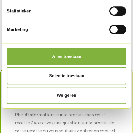
Statistieken
Marketing
Boulettes de dinde hachée 20gr
Alles toestaan
Selectie toestaan
En savoir plus sur le produit
Weigeren
dans cette recette?
Plus d'informations sur le produit dans cette
recette ? Vous avez une question sur le produit de
cette recette ou vous souhaitez entrer en contact