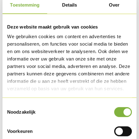
Toestemming
Details
Over
Boulettes de dinde hachée
Sauce béarnaise
Tomates grillées
Deze website maakt gebruik van cookies
Frites
We gebruiken cookies om content en advertenties te
personaliseren, om functies voor social media te bieden
en om ons websiteverkeer te analyseren. Ook delen we
Méthode de préparation
informatie over uw gebruik van onze site met onze
Dressez avec les ingrédients ci-dessus et réchauffez-les.
partners voor social media, adverteren en analyse. Deze
partners kunnen deze gegevens combineren met andere
informatie die u aan ze heeft verstrekt of die ze hebben
Télécharger la recette
verzameld op basis van uw gebruik van hun services.
Produit dans cette recette
Toestemmingsselectie
Noodzakelijk
Voorkeuren