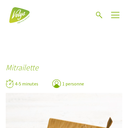
Chercher
Mén
Mitrailette
4-5 minutes
1 personne