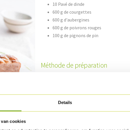
10 Pavé de dinde
600 g de courgettes
600 g d'aubergines
600 g de poivrons rouges
100 g de pignons de pin
Méthode de préparation
Déposez les Pavés de dinde sur une plaque de
l'emballage.
Taillez les courgettes et les aubergines en ro
Details
Nettoyez les poivrons rouges et taillez-les 
aubergines et les poivrons rouges avec l'huile 
 van cookies
Grillez les légumes et réservez-les au chaud.