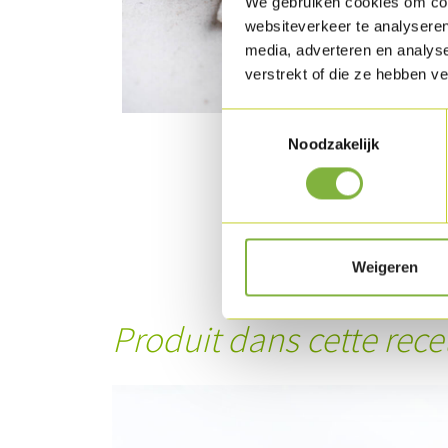
We gebruiken cookies om cont
websiteverkeer te analyseren
media, adverteren en analys
verstrekt of die ze hebben v
Toestemmingsselectie
Noodzakelijk
Weigeren
Produit dans cette rece