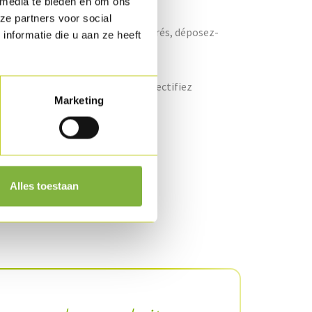
 media te bieden en om ons
ze partners voor social
le d'olive. Lorsqu'ils sont bien dorés, déposez-
nformatie die u aan ze heeft
orbant.
z et poivrez. Mixez bien le tout et rectifiez
Marketing
Alles toestaan