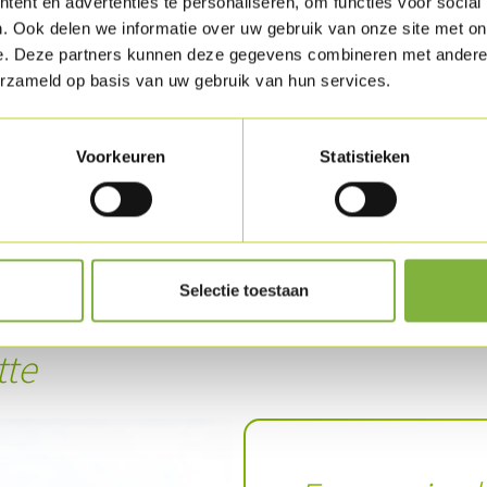
ent en advertenties te personaliseren, om functies voor social
. Ook delen we informatie over uw gebruik van onze site met on
Torréfiez les pignons de pin dans un peu d'hui
e. Deze partners kunnen deze gegevens combineren met andere i
les sur une assiette recouverte de papier abs
erzameld op basis van uw gebruik van hun services.
Ajoutez le basilic, l'ail et l'huile d'olive, sale
Voorkeuren
Statistieken
l'assaisonnement.
Disposez joliment le tout sur une assiette.
Décorez avec de la roquette.
Selectie toestaan
Télécharger la recette
tte