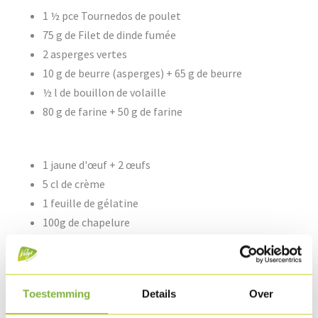
1 ½ pce Tournedos de poulet
75 g de Filet de dinde fumée
2 asperges vertes
10 g de beurre (asperges) + 65 g de beurre
½ l de bouillon de volaille
80 g de farine + 50 g de farine
1 jaune d'œuf + 2 œufs
5 cl de crème
1 feuille de gélatine
100g de chapelure
Poivre & sel
Méthode de préparation
Toestemming
Details
Over