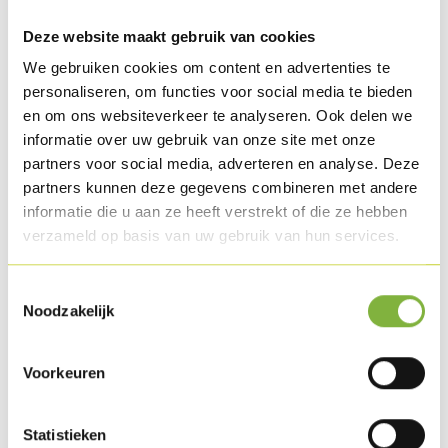
Taillez finement le Tournedos de poulet et le Filet de dinde
fumée.
Deze website maakt gebruik van cookies
We gebruiken cookies om content en advertenties te
Découpez les asperges vertes en fines lamelles et faites-les
personaliseren, om functies voor social media te bieden
revenir brièvement dans un peu de beurre, assaisonnez.
en om ons websiteverkeer te analyseren. Ook delen we
informatie over uw gebruik van onze site met onze
Faites fondre le beurre (10 g), ajoutez de la farine (80 g) et
partners voor social media, adverteren en analyse. Deze
laissez sécher. Ajoutez tout en fouettant ½ l de bouillon de
partners kunnen deze gegevens combineren met andere
volaille.
informatie die u aan ze heeft verstrekt of die ze hebben
verzameld op basis van uw gebruik van hun services.
Mettez-y les morceaux de Tournedos de poulet, le Filet de
dinde fumée et les asperges vertes.
Toestemmingsselectie
Noodzakelijk
Incorporez un jaune d'œuf et la crème. Ajoutez au mélange
de viande. Délayez-y encore la feuille de gélatine trempée.
Transférez sur un plat et laissez durcir au réfrigérateur
Voorkeuren
pendant 8 heures.
Statistieken