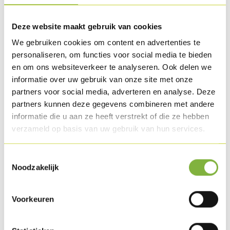
Méthode de préparation
Coupez le vieux pain en morceaux et mixez-le avec les
Deze website maakt gebruik van cookies
épices pour pesto et le persil plat. Ajoutez un peu d'huile
We gebruiken cookies om content en advertenties te
d’olive et mixez brièvement.
personaliseren, om functies voor social media te bieden
Disposez le pesto au pain sur du papier sulfurisé et faites-le
en om ons websiteverkeer te analyseren. Ook delen we
cuire brièvement au four à 180°C.
informatie over uw gebruik van onze site met onze
partners voor social media, adverteren en analyse. Deze
Faites cuire les suprêmes de dinde à 180°C. jusqu'à ce qu'ils
partners kunnen deze gegevens combineren met andere
soient joliment dorés.
informatie die u aan ze heeft verstrekt of die ze hebben
verzameld op basis van uw gebruik van hun services.
Coupez l'oignon et l'ail en brunoise et faites revenir dans
un peu d'huile d'olive.
Toestemmingsselectie
Noodzakelijk
Ajoutez les tomates pelées, le poivre, l'origan et le sel.
Laissez la sauce suer 15 petites minutes et mixez.
Voorkeuren
Faites cuire les pâtes al dente dans de l'eau salée.