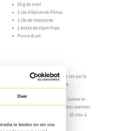
50 g de miel
1 càs d'épices du Pérou
1 càs de moutarde
1 botte de thym frais
Poivre & sel
s du papier aluminium et déposez-les sur le
cuisson : ± 45 min. selon la taille.
Over
es épices du Pérou et la moutarde. Cuisez le
uisez-le ensuite de marinade. Faites mariner
ivantes. (Temps de cuisson total : 25 min. à
haud.
 media te bieden en om ons