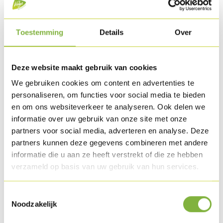
Méthode de préparation
Retirez les noyaux des dattes et mixez-les dattes avec un
Toestemming
Details
Over
filet d'eau.
Hachez les noisettes grillées et mélangez-les avec la pâte
Deze website maakt gebruik van cookies
de dattes. Disposez la pâte de dattes entre 2 feuilles de
We gebruiken cookies om content en advertenties te
papier sulfurisé et étalez-la.
personaliseren, om functies voor social media te bieden
Coupez des carrés de pâte de dattes et disposez-les sur le
en om ons websiteverkeer te analyseren. Ook delen we
rôti. Faites cuire le rôti à 150°C jusqu'à obtenir une
informatie over uw gebruik van onze site met onze
température de 65°C minimum à cœur.
partners voor social media, adverteren en analyse. Deze
partners kunnen deze gegevens combineren met andere
Épluchez les pommes de terre et coupez-les en fines
informatie die u aan ze heeft verstrekt of die ze hebben
tranches.
verzameld op basis van uw gebruik van hun services.
Disposez les tranches de pomme de terre dans un plat
préalablement beurré. Faites chauffer la crème avec le
Toestemmingsselectie
Noodzakelijk
bouillon de poule, l'ail haché, une pincée de noix de
muscade et le poivre.