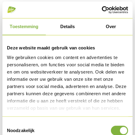
Couche 1
Turkey ham
Toestemming
Details
Over
Mascarpone aux herbes (mascarpone, échalote,
cerfeuil, ciboulette, persil, poivre & sel, crème)
Deze website maakt gebruik van cookies
Couche 2
We gebruiken cookies om content en advertenties te
personaliseren, om functies voor social media te bieden
Turkey ham
en om ons websiteverkeer te analyseren. Ook delen we
Pesto rouge
informatie over uw gebruik van onze site met onze
partners voor social media, adverteren en analyse. Deze
partners kunnen deze gegevens combineren met andere
Méthode de préparation
informatie die u aan ze heeft verstrekt of die ze hebben
verzameld op basis van uw gebruik van hun services.
Dressez avec les ingrédients ci-dessus et réchauffez-les.
Télécharger la recette
Toestemmingsselectie
Noodzakelijk