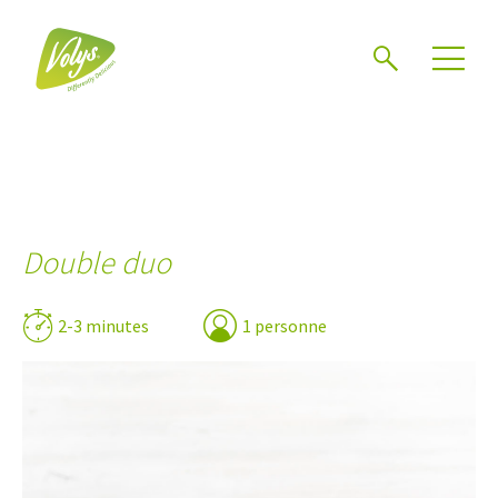
Chercher
Mén
Double duo
2-3 minutes
1 personne