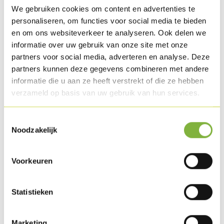
We gebruiken cookies om content en advertenties te
personaliseren, om functies voor social media te bieden
en om ons websiteverkeer te analyseren. Ook delen we
Poulet cuit au four Authentique
informatie over uw gebruik van onze site met onze
partners voor social media, adverteren en analyse. Deze
Référence:
10585
partners kunnen deze gegevens combineren met andere
informatie die u aan ze heeft verstrekt of die ze hebben
Description
verzameld op basis van uw gebruik van hun services.
Poulet de première qualité cuit au four dans une forme
artisanale unique. Fini avec un délicieux mélange d'épices et
Toestemmingsselectie
délicatement grillé pour le goût authentique du poulet rôti.
Noodzakelijk
Emballage
Voorkeuren
Livrable en pièce en vrac et emballage libre service.
Des demandes d'emballage spécifiques?
Contactez-nous
.
Statistieken
Conservation
Marketing