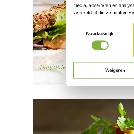
media, adverteren en analys
verstrekt of die ze hebben v
Toestemmingsselectie
Noodzakelijk
Baguette aux lamelles de kebab
Weigeren