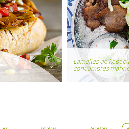
Lamelles de kebab 
concombres mariné
lles
Emplois
Recettes