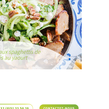
aux spaghettis de
s au yaourt
+32 (0)51 33 50 20
CONTACTEZ-NOUS