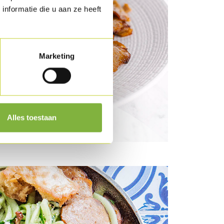
nformatie die u aan ze heeft
Marketing
alade mixte et frites
Alles toestaan