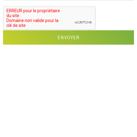
Un projet sur mesure,
des questions sur un
produit spécifique?
Nous co-créons quotidiennement avec
différents partenaires. Voulez-vous
également un projet personnalisé ou