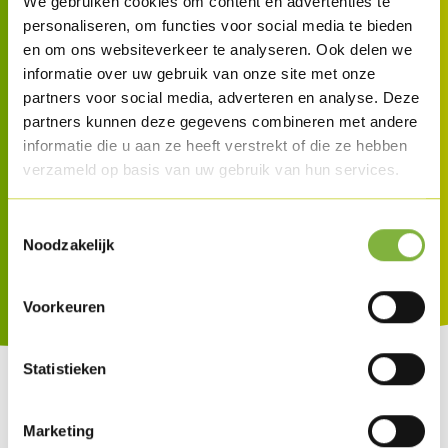
duurzame groei verder in Heule. In
We gebruiken cookies om content en advertenties te
personaliseren, om functies voor social media te bieden
verschillende fases gaat het zijn site in
en om ons websiteverkeer te analyseren. Ook delen we
Heule verder doorontwikkelen en op een
informatie over uw gebruik van onze site met onze
partners voor social media, adverteren en analyse. Deze
duurzame manier integreren in de
partners kunnen deze gegevens combineren met andere
omgeving.
informatie die u aan ze heeft verstrekt of die ze hebben
verzameld op basis van uw gebruik van hun services.
Toestemmingsselectie
Noodzakelijk
Voorkeuren
Statistieken
Marketing