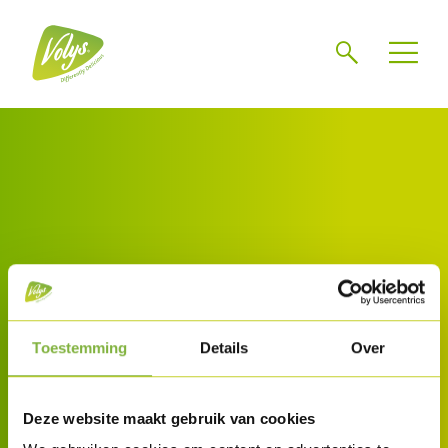
Zoeken
Toestemming
Details
Over
Volys Heule
Volys investeert in de toekomst en zet zijn
Deze website maakt gebruik van cookies