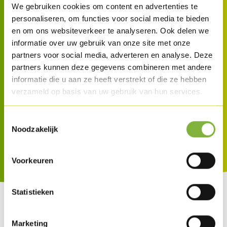
duurzame groei verder in Heule. In
We gebruiken cookies om content en advertenties te
personaliseren, om functies voor social media te bieden
verschillende fases gaat het zijn site in
en om ons websiteverkeer te analyseren. Ook delen we
Heule verder doorontwikkelen en op een
informatie over uw gebruik van onze site met onze
partners voor social media, adverteren en analyse. Deze
duurzame manier integreren in de
partners kunnen deze gegevens combineren met andere
omgeving.
informatie die u aan ze heeft verstrekt of die ze hebben
verzameld op basis van uw gebruik van hun services.
Toestemmingsselectie
Noodzakelijk
Voorkeuren
Statistieken
Marketing