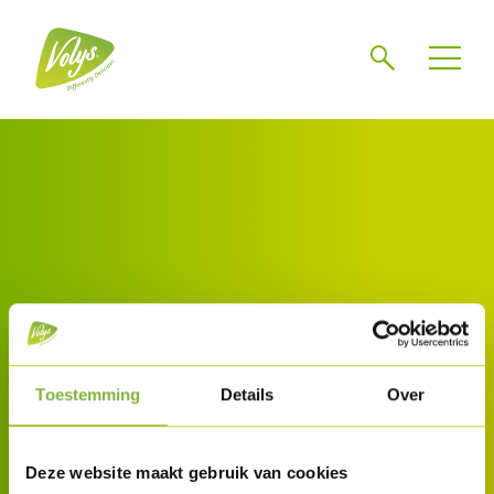
Zoeken
Volys Heule
Toestemming
Details
Over
Volys investeert in de toekomst en zet zijn
Deze website maakt gebruik van cookies