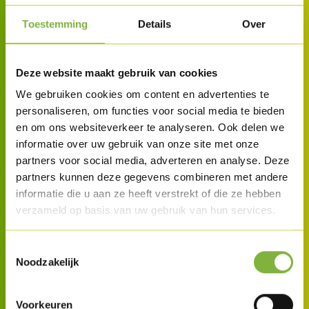
Volys Heule
Toestemming
Details
Over
Volys investeert in de toekomst en zet zijn
duurzame groei verder in Heule. In
Deze website maakt gebruik van cookies
verschillende fases gaat het zijn site in
We gebruiken cookies om content en advertenties te
Heule verder doorontwikkelen en op een
personaliseren, om functies voor social media te bieden
en om ons websiteverkeer te analyseren. Ook delen we
duurzame manier integreren in de
informatie over uw gebruik van onze site met onze
omgeving.
partners voor social media, adverteren en analyse. Deze
partners kunnen deze gegevens combineren met andere
informatie die u aan ze heeft verstrekt of die ze hebben
verzameld op basis van uw gebruik van hun services.
Toestemmingsselectie
Noodzakelijk
Voorkeuren