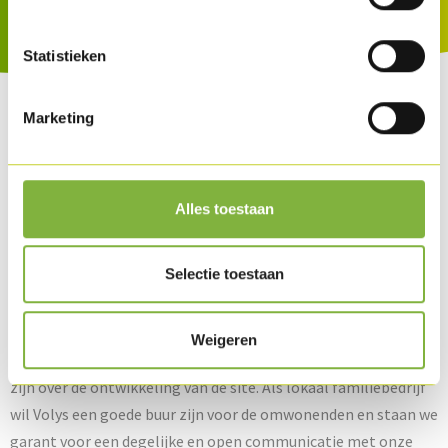
Statistieken
Marketing
Alles toestaan
Hoe zullen wij als
buurtbewoner worden
Selectie toestaan
geïnformeerd?
Weigeren
We erkennen dat sommige buren in Heule mogelijks bezorgd
zijn over de ontwikkeling van de site. Als lokaal familiebedrijf
wil Volys een goede buur zijn voor de omwonenden en staan we
garant voor een degelijke en open communicatie met onze