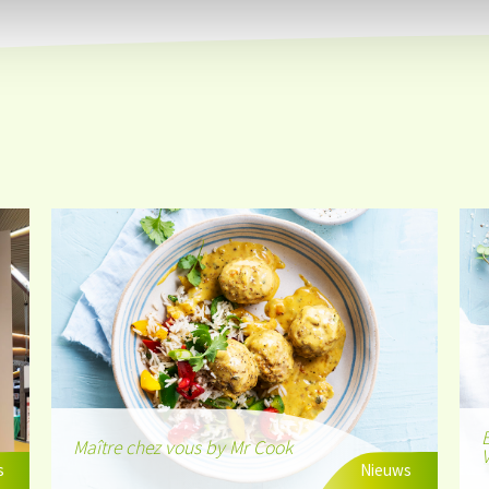
B
Maître chez vous by Mr Cook
V
s
Nieuws