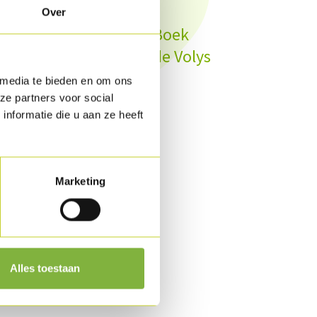
Over
bij zijn in maart 2021! Boek
da en een bezoek aan de Volys
stand'
 media te bieden en om ons
ze partners voor social
nformatie die u aan ze heeft
Marketing
Alles toestaan