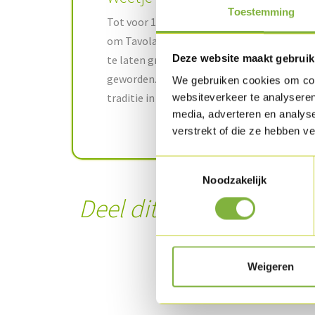
Toestemming
Tot voor 1996 vond Tavola in het najaar plaa
om Tavola in het voorjaar te organiseren o
Deze website maakt gebruik
te laten groeien. Tavola is inmiddels een t
geworden. Met de verschuiving van septemb
We gebruiken cookies om cont
traditie in ere gehouden.
websiteverkeer te analyseren
media, adverteren en analys
verstrekt of die ze hebben v
Toestemmingsselectie
Noodzakelijk
Deel dit artikel
Weigeren