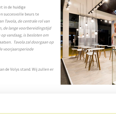
t in de huidige
n succesvolle beurs te
an Tavola, de centrale rol van
n, de lange voorbereidingstijd
n op vandaag, is besloten om
laatsen. Tavola zal doorgaan op
de voorjaarsperiode
n de Volys stand. Wij zullen er