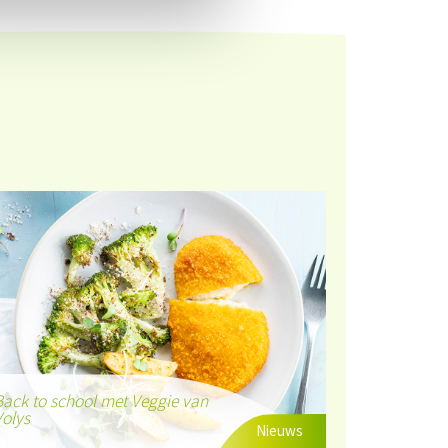
ack to school met Veggie van
olys
Nieuws