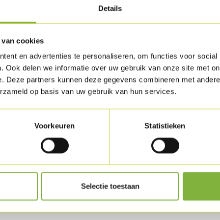
Details
ts. In 1996 werd beslist
Wij zullen er 
m de beurs internationaal
alvast jouw agen
 van cookies
ypische voorjaarsbeurs
er naar maart wordt die
ent en advertenties te personaliseren, om functies voor social
. Ook delen we informatie over uw gebruik van onze site met on
e. Deze partners kunnen deze gegevens combineren met andere i
erzameld op basis van uw gebruik van hun services.
Voorkeuren
Statistieken
Deel op Facebook
Deel via WhatsApp
Deel via mail
Selectie toestaan