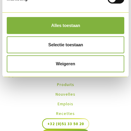
Autre options
sur demande
.
Des recettes avec ce produit
Alles toestaan
Aucune recette trouvée
Selectie toestaan
Weigeren
Produits
Nouvelles
Emplois
Recettes
+32 (0)51 33 50 20