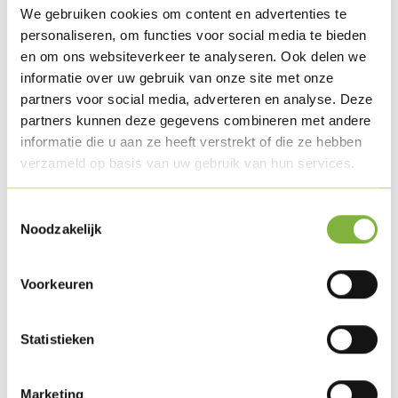
We gebruiken cookies om content en advertenties te
personaliseren, om functies voor social media te bieden
en om ons websiteverkeer te analyseren. Ook delen we
Steak haché de dinde
informatie over uw gebruik van onze site met onze
partners voor social media, adverteren en analyse. Deze
Référence:
549
partners kunnen deze gegevens combineren met andere
informatie die u aan ze heeft verstrekt of die ze hebben
Description
verzameld op basis van uw gebruik van hun services.
Chair de dinde délicieusement épicée dans une panure brun
clair. Précuit et surgelé individuellement (IQF).
Toestemmingsselectie
Noodzakelijk
Emballage
Livrable en emballage en gros (en vrac).
Voorkeuren
Des demandes d'emballage spécifiques?
Contactez-nous
.
Statistieken
Conservation
Disponible en surgelé.
Marketing