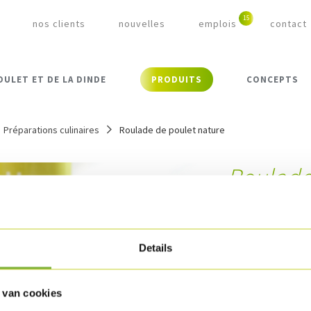
nos clients
nouvelles
emplois
contact
OULET ET DE LA DINDE
PRODUITS
CONCEPTS
Préparations culinaires
Roulade de poulet nature
Roulade
Référence:
93421
Description
Details
Roulade de filet p
trancher.
 van cookies