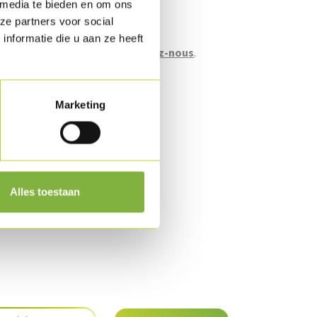
 media te bieden en om ons
ze partners voor social
en vrac.
nformatie die u aan ze heeft
mballage spécifiques?
Contactez-nous
.
n
Marketing
s.
r demande
.
Alles toestaan