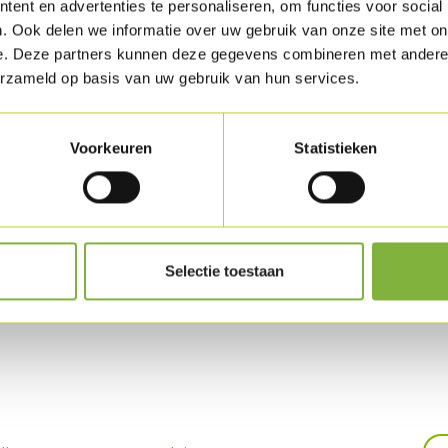
Emballage
ent en advertenties te personaliseren, om functies voor social
. Ook delen we informatie over uw gebruik van onze site met on
Livrable en pièce 
e. Deze partners kunnen deze gegevens combineren met andere i
Des demandes d'e
erzameld op basis van uw gebruik van hun services.
Conservatio
Voorkeuren
Statistieken
Disponible en frai
Autre options
su
oduit
Selectie toestaan