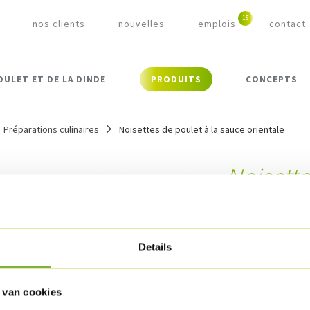
nos clients
nouvelles
emplois
contact
OULET ET DE LA DINDE
PRODUITS
CONCEPTS
Préparations culinaires
Noisettes de poulet à la sauce orientale
Noisette
oriental
Référence:
276
Details
Description
 van cookies
Boulettes de pou