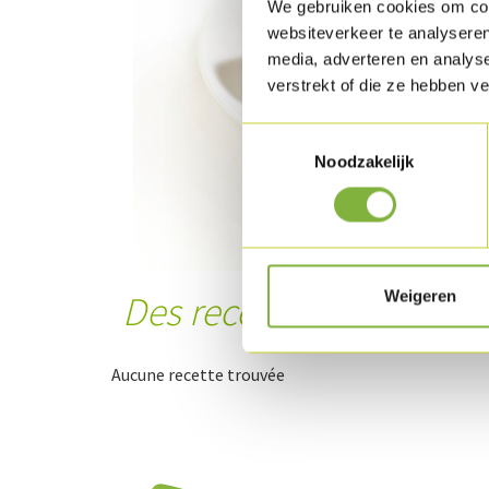
We gebruiken cookies om cont
websiteverkeer te analyseren
media, adverteren en analys
verstrekt of die ze hebben v
Toestemmingsselectie
Noodzakelijk
Weigeren
Des recettes avec ce pr
Aucune recette trouvée