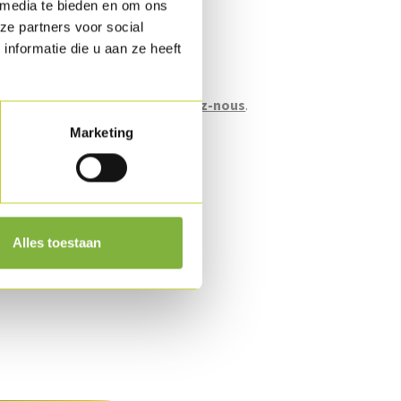
 media te bieden en om ons
ze partners voor social
nformatie die u aan ze heeft
lage en gros (en vrac).
mballage spécifiques?
Contactez-nous
.
Marketing
n
s.
Alles toestaan