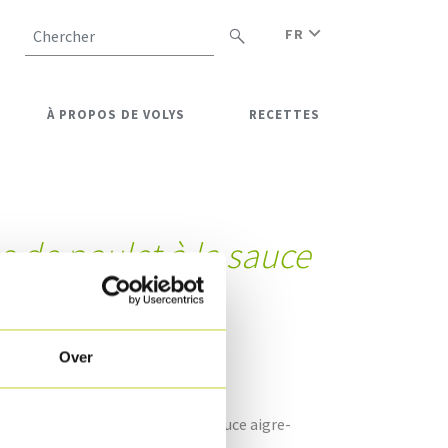
FR
Chercher
À PROPOS DE VOLYS
RECETTES
s de poulet à la sauce
e
Over
let haché accompagnées d’une sauce aigre-